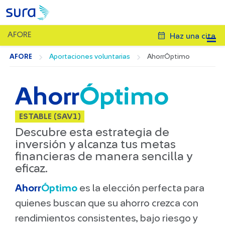
AFORE
Haz una cita
AFORE
Aportaciones voluntarias
AhorrÓptimo
Ahorr
Óptimo
ESTABLE (SAV1)
Descubre esta estrategia de
inversión y alcanza tus metas
financieras de manera sencilla y
eficaz.
Ahorr
Óptimo
es la elección perfecta para
quienes buscan que su ahorro crezca con
rendimientos consistentes, bajo riesgo y