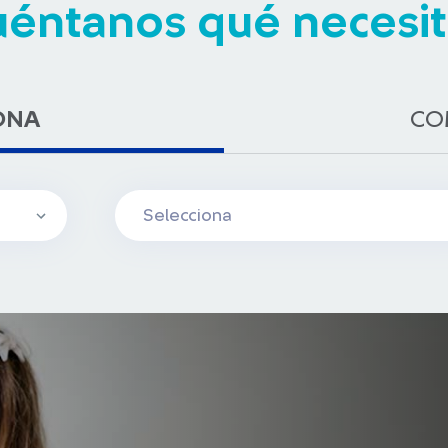
uéntanos qué necesit
ONA
C