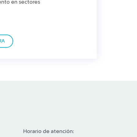
ento en sectores
Conglomerado, como inversione
RA
Horario de atención: