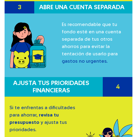
3
ABRE UNA CUENTA SEPARADA
Es recomendable que tu
fondo esté en una cuenta
separada de tus otros
ahorros para evitar la
tentación de usarlo para
gastos no urgentes.
AJUSTA TUS PRIORIDADES
4
FINANCIERAS
Si te enfrentas a dificultades
para ahorrar,
revisa tu
presupuesto
y ajusta tus
prioridades.