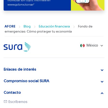
Individual son tuyos. Infórmate en
www.gob.mx/consar"​
AFORE
Blog
Educación financiera
Fondo de
emergencias: Cómo proteger tu economía
México
Enlaces de interés
Compromiso social SURA
Contacto
Escríbenos