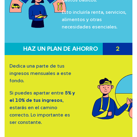
gastos básicos.
Esto incluiría renta, servicios,
alimentos y otras
necesidades esenciales.
HAZ UN PLAN DE AHORRO
2
Dedica una parte de tus
ingresos mensuales a este
fondo.
Si puedes apartar entre
5% y
el 10% de tus ingresos
,
estarás en el camino
correcto. Lo importante es
ser constante.