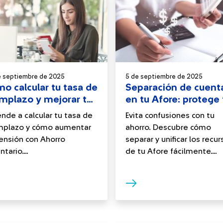
e septiembre de 2025
5 de septiembre de 2025
o calcular tu tasa de
Separación de cuent
mplazo y mejorar tu
en tu Afore: protege 
sión para el retiro
ahorro para el retiro
nde a calcular tu tasa de
Evita confusiones con tu
mplazo y cómo aumentar
ahorro. Descubre cómo
ensión con Ahorro
separar y unificar los recur
tario....
de tu Afore fácilmente....