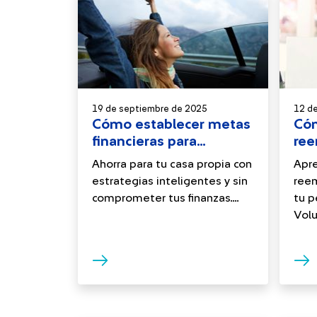
19 de septiembre de 2025
12 d
Cómo establecer metas
Cóm
financieras para
ree
independizarte sin
pen
Ahorra para tu casa propia con
Apre
deudas
estrategias inteligentes y sin
ree
comprometer tus finanzas....
tu p
Volun