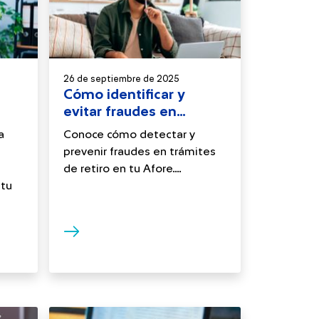
26 de septiembre de 2025
Cómo identificar y
evitar fraudes en
trámites de retiro de
a
Conoce cómo detectar y
Afore
prevenir fraudes en trámites
de retiro en tu Afore....
 tu