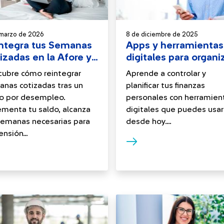
 marzo de 2026
8 de diciembre de 2025
ntegra tus Semanas
Apps y herramientas
izadas en la Afore y
digitales para organi
gura tu Pensión
tus finanzas
ubre cómo reintegrar
Aprende a controlar y
nas cotizadas tras un
planificar tus finanzas
ro por desempleo.
personales con herramien
ementa tu saldo, alcanza
digitales que puedes usar
semanas necesarias para
desde hoy....
ensión...