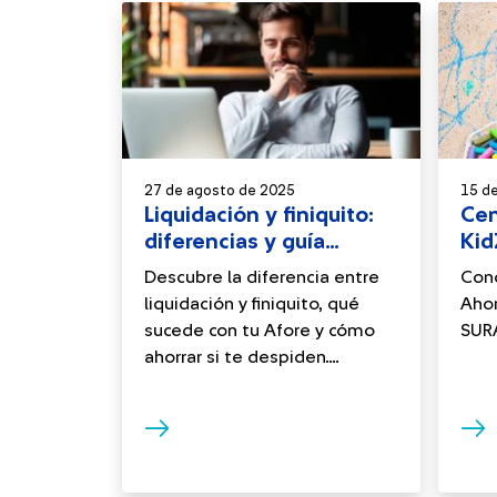
27 de agosto de 2025
15 d
Liquidación y finiquito:
Cen
diferencias y guía
Kid
práctica
Afo
Descubre la diferencia entre
Cono
liquidación y finiquito, qué
Ahor
sucede con tu Afore y cómo
SURA
ahorrar si te despiden....