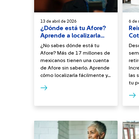
13 de abril de 2026
6 de
¿Dónde está tu Afore?
Rei
Aprende a localizarla
Cot
paso a paso
Ase
¿No sabes dónde está tu
Desc
Afore? Más de 17 millones de
sema
mexicanos tienen una cuenta
reti
de Afore sin saberlo. Aprende
Incr
cómo localizarla fácilmente y...
las 
tu p