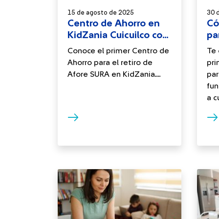
15 de agosto de 2025
30 d
Centro de Ahorro en
Có
KidZania Cuicuilco con
pa
Afore SURA
Conoce el primer Centro de
Te 
Ahorro para el retiro de
pri
Afore SURA en KidZania....
par
fun
a c