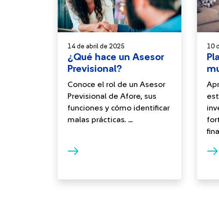
14 de abril de 2025
10 d
¿Qué hace un Asesor
Pl
Previsional?
mu
fu
Conoce el rol de un Asesor
Apr
Previsional de Afore, sus
est
funciones y cómo identificar
inv
malas prácticas. ...
for
fina