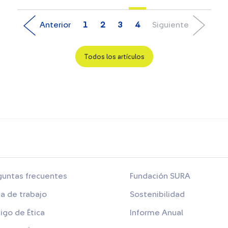
Anterior
1
2
3
4
Siguiente
Todos los artículos
guntas frecuentes
Fundación SURA
sa de trabajo
Sostenibilidad
igo de Ética
Informe Anual