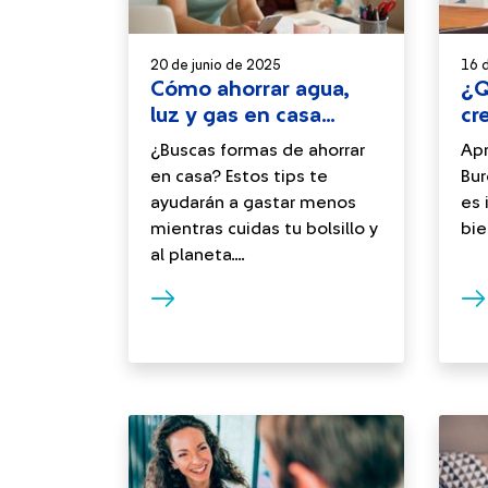
20 de junio de 2025
16 
Cómo ahorrar agua,
¿Q
luz y gas en casa
cr
fácilmente
im
¿Buscas formas de ahorrar
Apr
en casa? Estos tips te
Bur
ayudarán a gastar menos
es 
mientras cuidas tu bolsillo y
bie
al planeta....