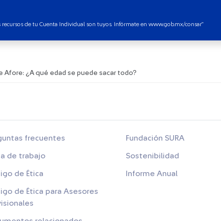
os recursos de tu Cuenta Individual son tuyos. Infórmate en www.gob.mx/consar"​
de Afore: ¿A qué edad se puede sacar todo?
guntas frecuentes
Fundación SURA
sa de trabajo
Sostenibilidad
igo de Ética
Informe Anual
igo de Ética para Asesores
visionales
umentos relacionados