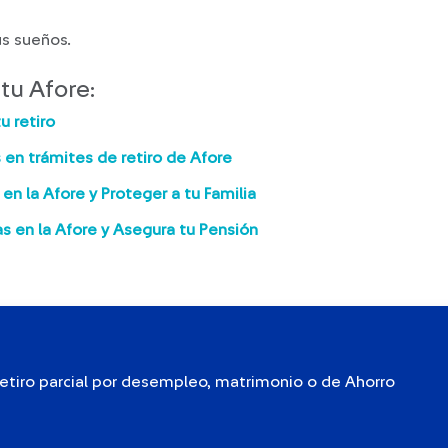
us sueños.
tu Afore:
u retiro
s en trámites de retiro de Afore
 en la Afore y Proteger a tu Familia
 en la Afore y Asegura tu Pensión
etiro parcial por desempleo, matrimonio o de Ahorro