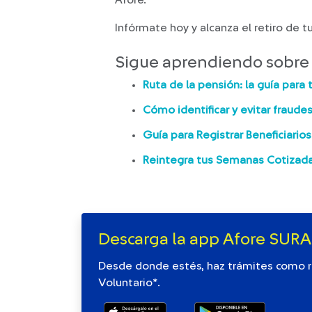
Infórmate hoy y alcanza el retiro de t
Sigue aprendiendo sobre 
Ruta de la pensión: la guía para t
Cómo identificar y evitar fraude
Guía para Registrar Beneficiarios
Reintegra tus Semanas Cotizadas
Descarga la app Afore SURA
Desde donde estés, haz trámites como r
Voluntario*.