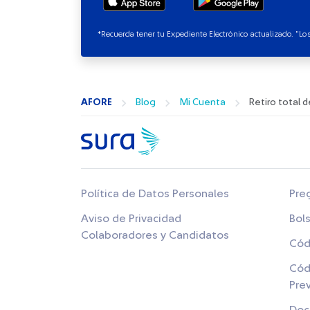
*Recuerda tener tu Expediente Electrónico actualizado. "L
AFORE
Blog
Mi Cuenta
Retiro total 
Política de Datos Personales
Pre
Aviso de Privacidad
Bol
Colaboradores y Candidatos
Cód
Cód
Pre
Doc